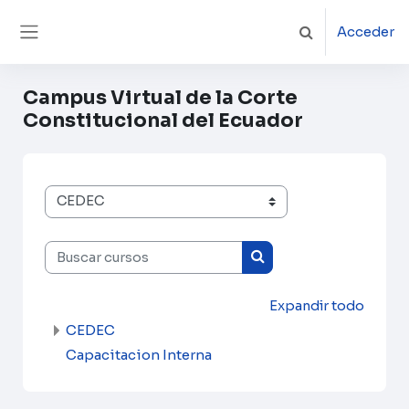
Salta al contenido principal
Acceder
Selector de bús
Panel lateral
Campus Virtual de la Corte
Constitucional del Ecuador
Categorías
Buscar cursos
Buscar cursos
Expandir todo
CEDEC
Capacitacion Interna